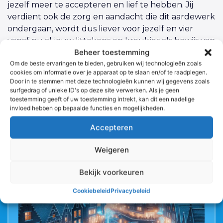
jezelf meer te accepteren en lief te hebben. Jij
verdient ook de zorg en aandacht die dit aardewerk
ondergaan, wordt dus liever voor jezelf en vier
vanaf nu al jouw littekens en kreukjes als bewijs van
Beheer toestemming
een vol geleefd leven en dit heeft meer verhaal
Om de beste ervaringen te bieden, gebruiken wij technologieën zoals
dan een onbeschreven blad.
cookies om informatie over je apparaat op te slaan en/of te raadplegen.
Door in te stemmen met deze technologieën kunnen wij gegevens zoals
surfgedrag of unieke ID's op deze site verwerken. Als je geen
toestemming geeft of uw toestemming intrekt, kan dit een nadelige
invloed hebben op bepaalde functies en mogelijkheden.
Meer blogposts
Accepteren
Weigeren
Bekijk voorkeuren
Cookiebeleid
Privacybeleid