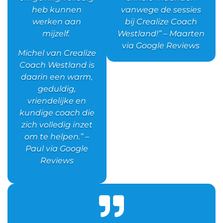
heb kunnen
vanwege de sessies
werken aan
bij Crealize Coach
mijzelf.
Westland!” – Maarten
via Google Reviews
Michel van Crealize
Coach Westland is
daarin een warm,
geduldig,
vriendelijke en
kundige coach die
zich volledig inzet
om te helpen.” –
Paul via Google
Reviews