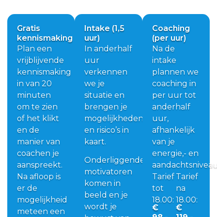
Gratis
Intake (1,5
Coaching
kennismaking
uur)
(per uur)
Plan een
In anderhalf
Na de
vrijblijvende
uur
intake
kennismaking
verkennen
plannen we
in van 20
we je
coaching in
minuten
situatie en
per uur tot
om te zien
brengen je
anderhalf
of het klikt
mogelijkheden
uur,
en de
en risico’s in
afhankelijk
manier van
kaart.
van je
coachen je
energie,- en
Onderliggende
aanspreekt.
aandachtsniveau
motivatoren
Na afloop is
Tarief
Tarief
komen in
er de
tot
na
beeld en je
mogelijkheid
18.00:
18.00:
wordt je
€
€
meteen een