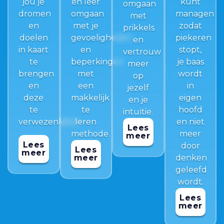
jou je
en leer
kunt
omgaan
dromen
omgaan
managen
met
en
met je
zodat
prikkels
doelen
gevoeligheden
piekeren
en
in kaart
en
stopt,
vertrouw
te
beperkingen
je baas
meer
brengen
met
wordt
op
en
een
in
jezelf
deze
makkelijk
eigen
en je
te
te
hoofd
intuïtie.
verwezenlijken.
leren
en niet
Lees
methode.
meer
meer
Lees
door
Lees
meer
meer
denken
geleefd
wordt.
Lees
meer