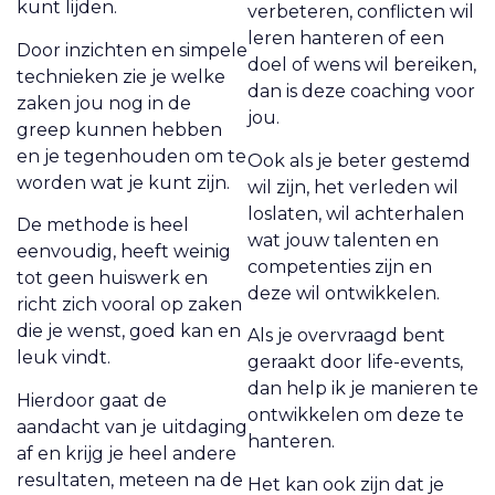
kunt lijden.
verbeteren, conflicten wil
leren hanteren of een
Door inzichten en simpele
doel of wens wil bereiken,
technieken zie je welke
dan is deze coaching voor
zaken jou nog in de
jou.
greep kunnen hebben
en je tegenhouden om te
Ook als je beter gestemd
worden wat je kunt zijn.
wil zijn, het verleden wil
loslaten, wil achterhalen
De methode is heel
wat jouw talenten en
eenvoudig, heeft weinig
competenties zijn en
tot geen huiswerk en
deze wil ontwikkelen.
richt zich vooral op zaken
die je wenst, goed kan en
Als je overvraagd bent
leuk vindt.
geraakt door life-events,
dan help ik je manieren te
Hierdoor gaat de
ontwikkelen om deze te
aandacht van je uitdaging
hanteren.
af en krijg je heel andere
resultaten, meteen na de
Het kan ook zijn dat je