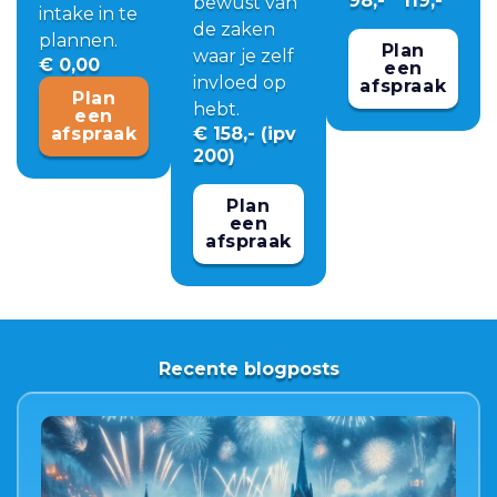
98,-
119,-
bewust van
intake in te
de zaken
plannen.
Plan
waar je zelf
€ 0,00
een
invloed op
afspraak
Plan
hebt.
een
afspraak
€ 158,- (ipv
200)
Plan
een
afspraak
Recente blogposts