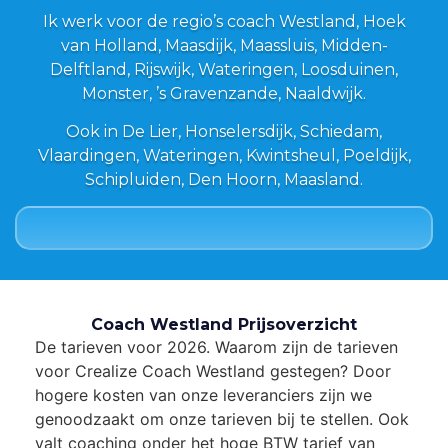
Ik werk voor de regio’s coach Westland, Hoek
van Holland, Maasdijk, Maassluis, Midden-
Delftland, Rijswijk, Wateringen, Loosduinen,
Monster, ’s Gravenzande, Naaldwijk.
Ook in De Lier, Honselersdijk, Schiedam,
Vlaardingen, Wateringen, Kwintsheul, Poeldijk,
Schipluiden, Den Hoorn, Maasland.
Coach Westland Prijsoverzicht
De tarieven voor 2026. Waarom zijn de tarieven
voor Crealize Coach Westland gestegen? Door
hogere kosten van onze leveranciers zijn we
genoodzaakt om onze tarieven bij te stellen. Ook
valt coaching onder het hoge BTW tarief van