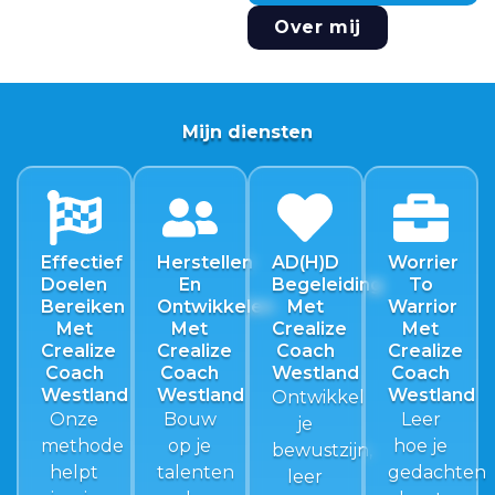
Over mij
Mijn diensten
Effectief
Herstellen
AD(H)D
Worrier
Doelen
En
Begeleiding
To
Bereiken
Ontwikkelen
Met
Warrior
Met
Met
Crealize
Met
Crealize
Crealize
Coach
Crealize
Coach
Coach
Westland
Coach
Westland
Westland
Westland
Ontwikkel
Onze
Bouw
Leer
je
methode
op je
hoe je
bewustzijn,
helpt
talenten
gedachten
leer