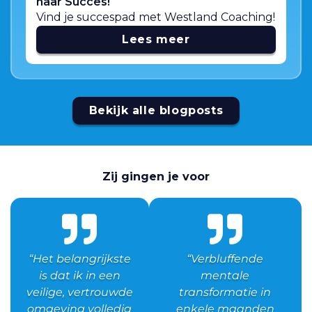
naar Succes!
Vind je succespad met Westland Coaching!
Lees meer
Bekijk alle blogposts
Zij gingen je voor
“Het belangrijkste
“Verbluffende
is dat ik in een
mentale
veilige, vertrouwde
transformatie in
omgeving volledig
enkele maanden