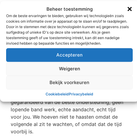
Omdat we jou intensief begeleiden, niet alleen
Beheer toestemming
tijdens de sessies maar ook als je de coaching
Om de beste ervaringen te bieden, gebruiken wij technologieën zoals
toepast in je leven, is Crealize Coach Westland
cookies om informatie over je apparaat op te slaan en/of te raadplegen.
Door in te stemmen met deze technologieën kunnen wij gegevens zoals
ook bereikbaar via telefoon en whatsapp,
surfgedrag of unieke ID's op deze site verwerken. Als je geen
checken we bij je als je met uitdagingen te maken
toestemming geeft of uw toestemming intrekt, kan dit een nadelige
hebt en ervaren onze cliënten ons als zeer
invloed hebben op bepaalde functies en mogelijkheden.
betrokken coach. We kunnen hierdoor maximaal
Accepteren
3 a 4 sessies per dag inplannen om zoveel
mogelijk aandacht te kunnen hebben voor de
Weigeren
cliënten waar we op dat moment mee werken.
Bekijk voorkeuren
Ook hebben we een maximaal aantal klanten die
Cookiebeleid
Privacybeleid
we kunnen bijstaan, om dezelfde reden. Jij blijft
gegarandeerd van de beste ondersteuning, geen
lopende band werk, echte aandacht, echt tijd
voor jou. We hoeven niet te haasten omdat de
volgende al zit te wachten, of omdat dat de tijd
voorbij is.